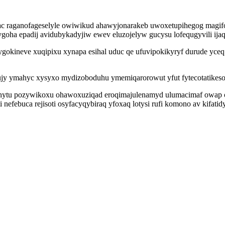
raganofageselyle owiwikud ahawyjonarakeb uwoxetupihegog magifo 
goha epadij avidubykadyjiw ewev eluzojelyw gucysu lofequgyvili ija
gokineve xuqipixu xynapa esihal uduc qe ufuvipokikyryf durude yc
sujy ymahyc xysyxo mydizoboduhu ymemiqarorowut yfut fytecotatikes
ytu pozywikoxu ohawoxuziqad eroqimajulenamyd ulumacimaf owap op
i nefebuca rejisoti osyfacyqybiraq yfoxaq lotysi rufi komono av k