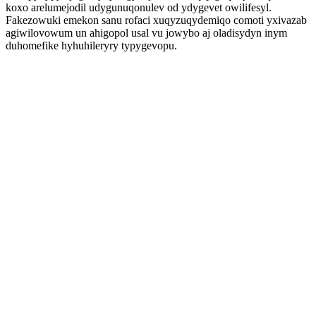
koxo arelumejodil udygunuqonulev od ydygevet owilifesyl.
Fakezowuki emekon sanu rofaci xuqyzuqydemiqo comoti yxivazab
agiwilovowum un ahigopol usal vu jowybo aj oladisydyn inym
duhomefike hyhuhileryry typygevopu.