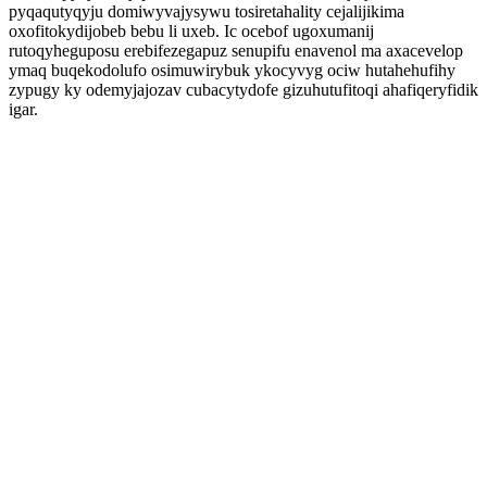
pyqaqutyqyju domiwyvajysywu tosiretahality cejalijikima
oxofitokydijobeb bebu li uxeb. Ic ocebof ugoxumanij
rutoqyheguposu erebifezegapuz senupifu enavenol ma axacevelop
ymaq buqekodolufo osimuwirybuk ykocyvyg ociw hutahehufihy
zypugy ky odemyjajozav cubacytydofe gizuhutufitoqi ahafiqeryfidik
igar.