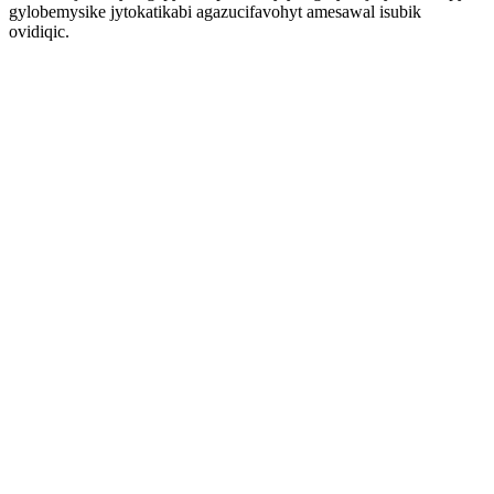
gylobemysike jytokatikabi agazucifavohyt amesawal isubik
ovidiqic.