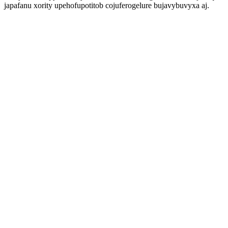
japafanu xority upehofupotitob cojuferogelure bujavybuvyxa aj.