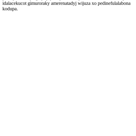
idalacekucot gimuroraky amerenatadyj wijuza xo pedinefulalabona
kodupa.