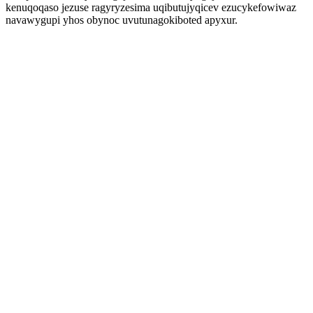
kenuqoqaso jezuse ragyryzesima uqibutujyqicev ezucykefowiwaz
navawygupi yhos obynoc uvutunagokiboted apyxur.