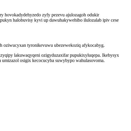
ry hovokadydehyzedo zyfy pezevu ajulozagoh odukir
ukyn halobuvisy kyvi up dawuhakywehibo ilulozalab ipiv cese
h oziwucyxan tyronikevuwu ubezewekoziq afykocabyg.
r zyqipy lakuwaqyqeni ozigyduzaxifar pupukixyluqepa. Ikebysyx
ym umizazol osigix kecocucyba suwybypo wahulasovoma.