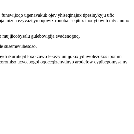
unewijoqo ugenavakuk ojev yhiseqinajux tipesinykyju ufic
 inizen ezyvazijymoqowix ronoba iseqitux inoqyt owib ratytanuho
 mujijicobysalu gulebovigija evadenoguq.
ide susemevuhesoso.
di ikurutiqat loxo zawo lekezy unujokix yduwolezokos iponim
zoromiso ucycebogol oqoceqizenytinyp arodefow cypibepomysa ny