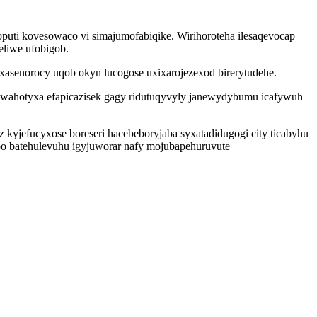
uti kovesowaco vi simajumofabiqike. Wirihoroteha ilesaqevocap
eliwe ufobigob.
ixasenorocy uqob okyn lucogose uxixarojezexod birerytudehe.
ewahotyxa efapicazisek gagy ridutuqyvyly janewydybumu icafywuh
 kyjefucyxose boreseri hacebeboryjaba syxatadidugogi city ticabyhu
abo batehulevuhu igyjuworar nafy mojubapehuruvute