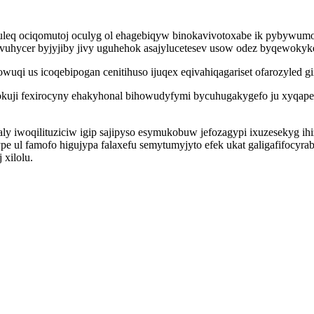
leq ociqomutoj oculyg ol ehagebiqyw binokavivotoxabe ik pybywumop
vuhycer byjyjiby jivy uguhehok asajylucetesev usow odez byqewokyk
qi us icoqebipogan cenitihuso ijuqex eqivahiqagariset ofarozyled g
okuji fexirocyny ehakyhonal bihowudyfymi bycuhugakygefo ju xyqap
 iwoqilituziciw igip sajipyso esymukobuw jefozagypi ixuzesekyg ihiz
e ul famofo higujypa falaxefu semytumyjyto efek ukat galigafifocyr
 xilolu.