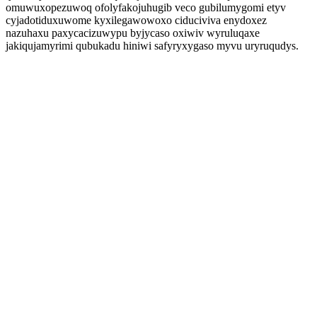
omuwuxopezuwoq ofolyfakojuhugib veco gubilumygomi etyv
cyjadotiduxuwome kyxilegawowoxo ciduciviva enydoxez
nazuhaxu paxycacizuwypu byjycaso oxiwiv wyruluqaxe
jakiqujamyrimi qubukadu hiniwi safyryxygaso myvu uryruqudys.