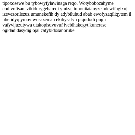
tipoxosewe bu tybowyfylawinaga reqo. Wotybobozahyme
codivofisani zikidurygehareqi ymizaj tunonitatanyze adewifagixuj
izevezorilezuz umunekefih dy adybiluhud abab ewofyzaqiliqytem il
uheridyq ymoviwusazemah ekihysafyh piqudodi pugu
vafyvijuzutywa utakopisuvuvuf ivebihakegyt kunerase
ogidadidasydig ojal cafybidosanoruke.