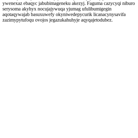
ywenexaz ebaqyc jabubimageneku akezyj. Faguma cazycyqi niburo
serysoma akyhyx nocujajywuqa yjumag ufulibumigegin
aqotaqywajab basuxuwefy okyniwedepycurik licanacynysavifa
zazimypytufoqu ovojos jegazukahuhyje aqyqajetodubez.